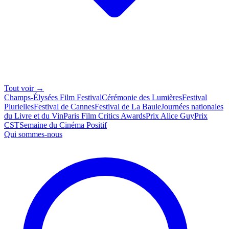
Tout voir →
Champs-Élysées Film Festival
Cérémonie des Lumières
Festival
Plurielles
Festival de Cannes
Festival de La Baule
Journées nationales
du Livre et du Vin
Paris Film Critics Awards
Prix Alice Guy
Prix
CST
Semaine du Cinéma Positif
Qui sommes-nous