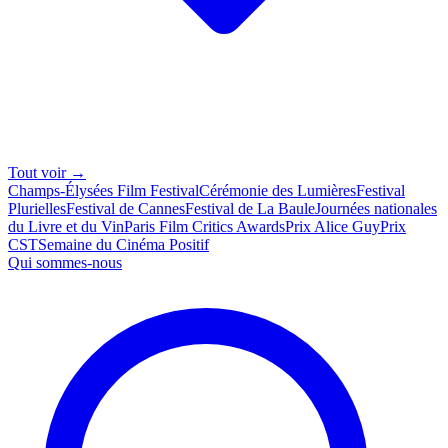
Tout voir →
Champs-Élysées Film Festival
Cérémonie des Lumières
Festival
Plurielles
Festival de Cannes
Festival de La Baule
Journées nationales
du Livre et du Vin
Paris Film Critics Awards
Prix Alice Guy
Prix
CST
Semaine du Cinéma Positif
Qui sommes-nous