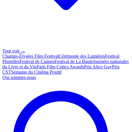
Tout voir →
Champs-Élysées Film Festival
Cérémonie des Lumières
Festival
Plurielles
Festival de Cannes
Festival de La Baule
Journées nationales
du Livre et du Vin
Paris Film Critics Awards
Prix Alice Guy
Prix
CST
Semaine du Cinéma Positif
Qui sommes-nous