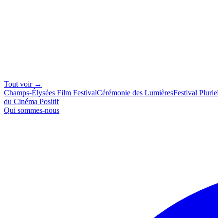
Tout voir →
Champs-Élysées Film Festival
Cérémonie des Lumières
Festival Plurie
du Cinéma Positif
Qui sommes-nous