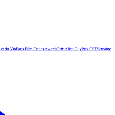
 et du Vin
Paris Film Critics Awards
Prix Alice Guy
Prix CST
Semaine