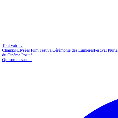
Tout voir →
Champs-Élysées Film Festival
Cérémonie des Lumières
Festival Plurie
du Cinéma Positif
Qui sommes-nous