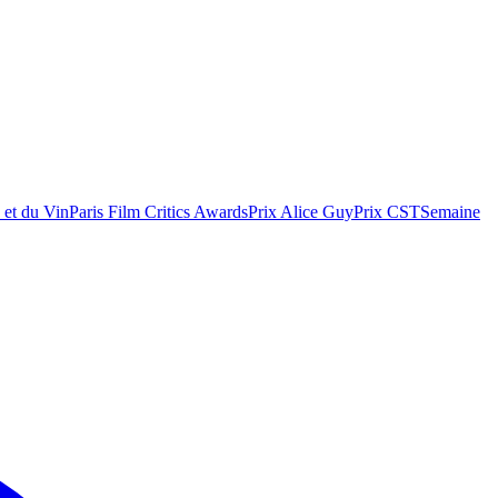
 et du Vin
Paris Film Critics Awards
Prix Alice Guy
Prix CST
Semaine