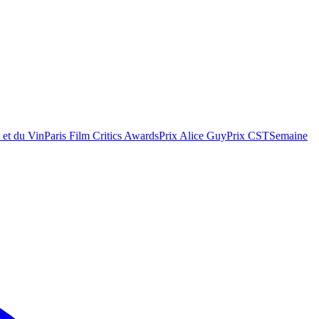
 et du Vin
Paris Film Critics Awards
Prix Alice Guy
Prix CST
Semaine