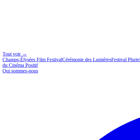
Tout voir →
Champs-Élysées Film Festival
Cérémonie des Lumières
Festival Plurie
du Cinéma Positif
Qui sommes-nous