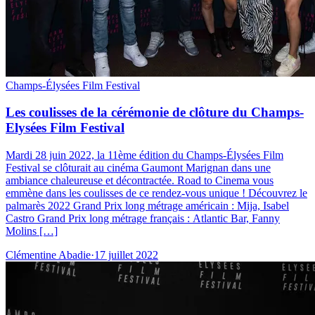
Champs-Élysées Film Festival
Les coulisses de la cérémonie de clôture du Champs-
Elysées Film Festival
Mardi 28 juin 2022, la 11ème édition du Champs-Élysées Film
Festival se clôturait au cinéma Gaumont Marignan dans une
ambiance chaleureuse et décontractée. Road to Cinema vous
emmène dans les coulisses de ce rendez-vous unique ! Découvrez le
palmarès 2022 Grand Prix long métrage américain : Mija, Isabel
Castro Grand Prix long métrage français : Atlantic Bar, Fanny
Molins […]
Clémentine Abadie
·
17 juillet 2022