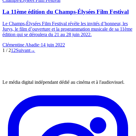
Champs-Élysées Film Festival
La 11ème édition du Champs-Élysées Film Festival
Le Champs-Élysées Film Festival révèle les invités d’honneur, les
Jurys, le film d’ouverture et la programmation musicale de sa 11ème
édition qui se déroulera du 21 au 28 juin 2022.
Clémentine Abadie
·
14 juin 2022
1
/
2
1
2
Suivant
→
Le média digital indépendant dédié au cinéma et à l'audiovisuel.