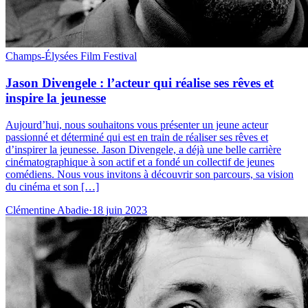
Champs-Élysées Film Festival
Jason Divengele : l’acteur qui réalise ses rêves et
inspire la jeunesse
Aujourd’hui, nous souhaitons vous présenter un jeune acteur
passionné et déterminé qui est en train de réaliser ses rêves et
d’inspirer la jeunesse. Jason Divengele, a déjà une belle carrière
cinématographique à son actif et a fondé un collectif de jeunes
comédiens. Nous vous invitons à découvrir son parcours, sa vision
du cinéma et son […]
Clémentine Abadie
·
18 juin 2023