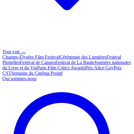
Tout voir →
Champs-Élysées Film Festival
Cérémonie des Lumières
Festival
Plurielles
Festival de Cannes
Festival de La Baule
Journées nationales
du Livre et du Vin
Paris Film Critics Awards
Prix Alice Guy
Prix
CST
Semaine du Cinéma Positif
Qui sommes-nous