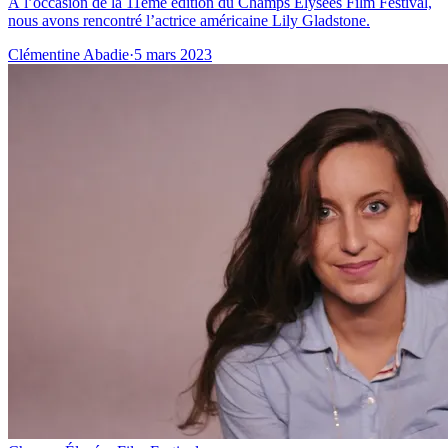
À l’occasion de la 11ème édition du Champs Elysées Film Festival,
nous avons rencontré l’actrice américaine Lily Gladstone.
Clémentine Abadie
·
5 mars 2023