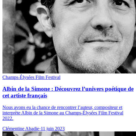
Champs-Élysées Film Festival
Albin de la Simone : Découvrez l’univers poétique de
cet artiste français
Nous avons eu la chance de rencontrer l’auteur, compositeur et
interprète Albin de la Simone au Champs-Élysées Film Festival
2022.
Clémentine Abadie
·
11 juin 2023