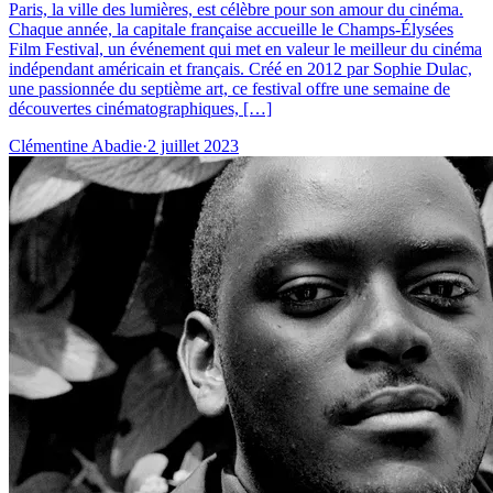
Paris, la ville des lumières, est célèbre pour son amour du cinéma.
Chaque année, la capitale française accueille le Champs-Élysées
Film Festival, un événement qui met en valeur le meilleur du cinéma
indépendant américain et français. Créé en 2012 par Sophie Dulac,
une passionnée du septième art, ce festival offre une semaine de
découvertes cinématographiques, […]
Clémentine Abadie
·
2 juillet 2023