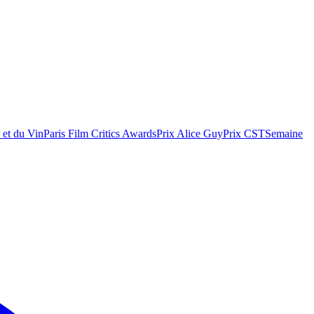
 et du Vin
Paris Film Critics Awards
Prix Alice Guy
Prix CST
Semaine