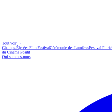
Tout voir →
Champs-Élysées Film Festival
Cérémonie des Lumières
Festival Plurie
du Cinéma Positif
Qui sommes-nous