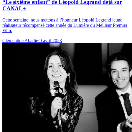
“Le sixième enfant” de Léopold Legrand déjà sur
CANAL+
Cette semaine, nous mettons à l’honneur Léopold Legrand jeune
réalisateur récompensé cette année du Lumière du Meilleur Premier
Film.
Clémentine Abadie
·
9 avril 2023