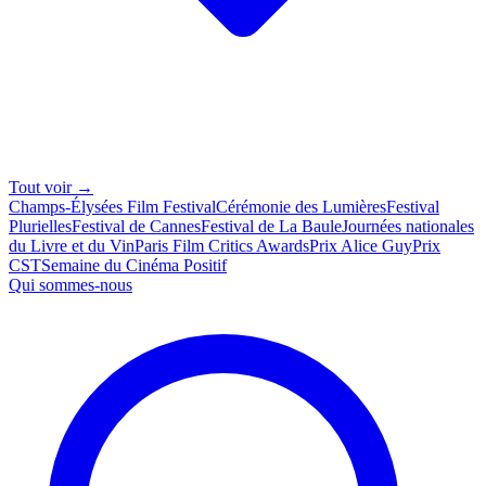
Tout voir →
Champs-Élysées Film Festival
Cérémonie des Lumières
Festival
Plurielles
Festival de Cannes
Festival de La Baule
Journées nationales
du Livre et du Vin
Paris Film Critics Awards
Prix Alice Guy
Prix
CST
Semaine du Cinéma Positif
Qui sommes-nous