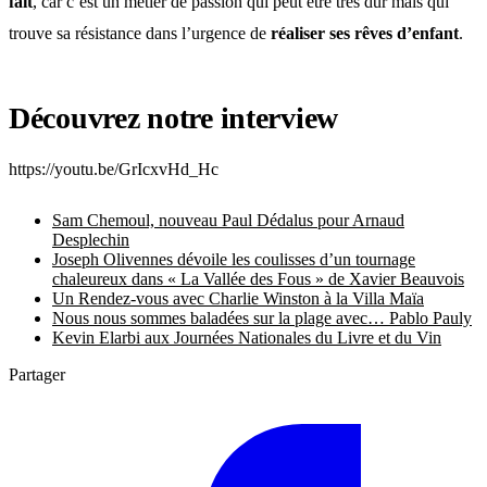
fait
, car c’est un métier de passion qui peut être très dur mais qui
trouve sa résistance dans l’urgence de
réaliser ses rêves d’enfant
.
Découvrez notre interview
https://youtu.be/GrIcxvHd_Hc
Sam Chemoul, nouveau Paul Dédalus pour Arnaud
Desplechin
Joseph Olivennes dévoile les coulisses d’un tournage
chaleureux dans « La Vallée des Fous » de Xavier Beauvois
Un Rendez-vous avec Charlie Winston à la Villa Maïa
Nous nous sommes baladées sur la plage avec… Pablo Pauly
Kevin Elarbi aux Journées Nationales du Livre et du Vin
Partager