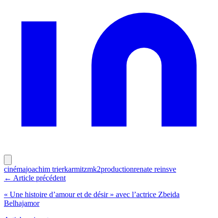
cinéma
joachim trier
karmitz
mk2
production
renate reinsve
← Article précédent
« Une histoire d’amour et de désir » avec l’actrice Zbeida
Belhajamor