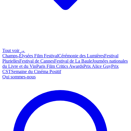
Tout voir →
Champs-Élysées Film Festival
Cérémonie des Lumières
Festival
Plurielles
Festival de Cannes
Festival de La Baule
Journées nationales
du Livre et du Vin
Paris Film Critics Awards
Prix Alice Guy
Prix
CST
Semaine du Cinéma Positif
Qui sommes-nous