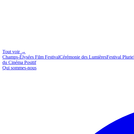
Tout voir →
Champs-Élysées Film Festival
Cérémonie des Lumières
Festival Plurie
du Cinéma Positif
Qui sommes-nous