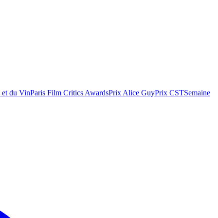
 et du Vin
Paris Film Critics Awards
Prix Alice Guy
Prix CST
Semaine