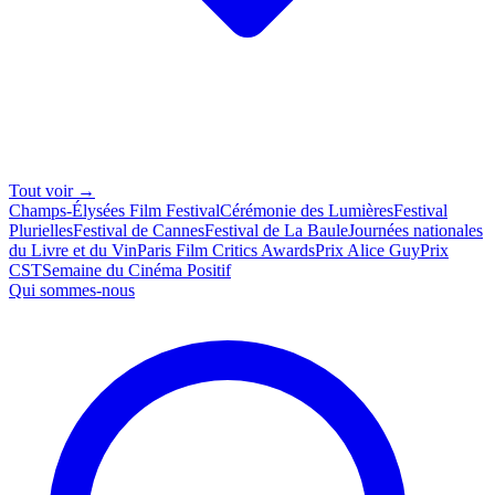
Tout voir →
Champs-Élysées Film Festival
Cérémonie des Lumières
Festival
Plurielles
Festival de Cannes
Festival de La Baule
Journées nationales
du Livre et du Vin
Paris Film Critics Awards
Prix Alice Guy
Prix
CST
Semaine du Cinéma Positif
Qui sommes-nous