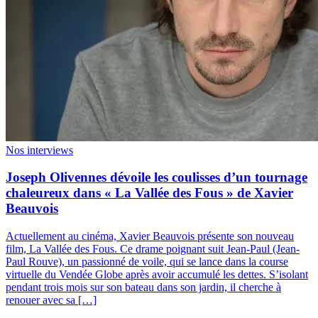
Nos interviews
Joseph Olivennes dévoile les coulisses d’un tournage
chaleureux dans « La Vallée des Fous » de Xavier
Beauvois
Actuellement au cinéma, Xavier Beauvois présente son nouveau
film, La Vallée des Fous. Ce drame poignant suit Jean-Paul (Jean-
Paul Rouve), un passionné de voile, qui se lance dans la course
virtuelle du Vendée Globe après avoir accumulé les dettes. S’isolant
pendant trois mois sur son bateau dans son jardin, il cherche à
renouer avec sa […]