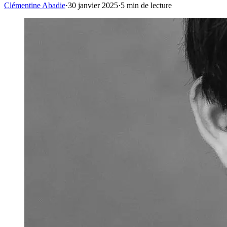
Clémentine Abadie
·
30 janvier 2025
·
5
min de lecture