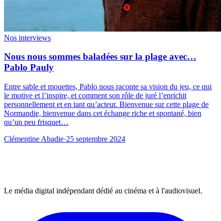
Nos interviews
Nous nous sommes baladées sur la plage avec…
Pablo Pauly
Entre sable et mouettes, Pablo nous raconte sa vision du jeu, ce qui
le motive et l’inspire, et comment son rôle de juré l’enrichit
personnellement et en tant qu’acteur. Bienvenue sur cette plage de
Normandie, bienvenue dans cet échange riche et spontané, bien
qu’un peu frisquet…
Clémentine Abadie
·
25 septembre 2024
Le média digital indépendant dédié au cinéma et à l'audiovisuel.