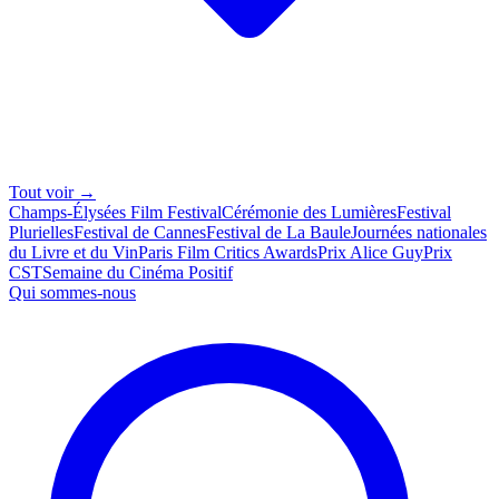
Tout voir →
Champs-Élysées Film Festival
Cérémonie des Lumières
Festival
Plurielles
Festival de Cannes
Festival de La Baule
Journées nationales
du Livre et du Vin
Paris Film Critics Awards
Prix Alice Guy
Prix
CST
Semaine du Cinéma Positif
Qui sommes-nous