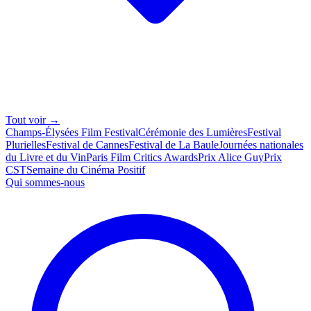
Tout voir →
Champs-Élysées Film Festival
Cérémonie des Lumières
Festival
Plurielles
Festival de Cannes
Festival de La Baule
Journées nationales
du Livre et du Vin
Paris Film Critics Awards
Prix Alice Guy
Prix
CST
Semaine du Cinéma Positif
Qui sommes-nous