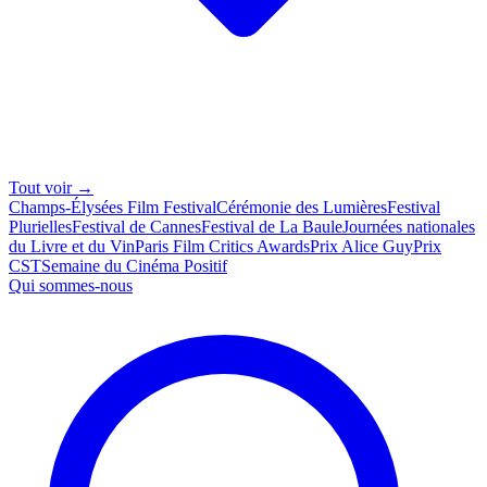
Tout voir →
Champs-Élysées Film Festival
Cérémonie des Lumières
Festival
Plurielles
Festival de Cannes
Festival de La Baule
Journées nationales
du Livre et du Vin
Paris Film Critics Awards
Prix Alice Guy
Prix
CST
Semaine du Cinéma Positif
Qui sommes-nous