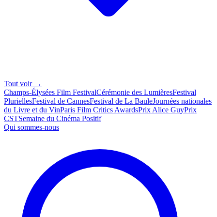
Tout voir →
Champs-Élysées Film Festival
Cérémonie des Lumières
Festival
Plurielles
Festival de Cannes
Festival de La Baule
Journées nationales
du Livre et du Vin
Paris Film Critics Awards
Prix Alice Guy
Prix
CST
Semaine du Cinéma Positif
Qui sommes-nous