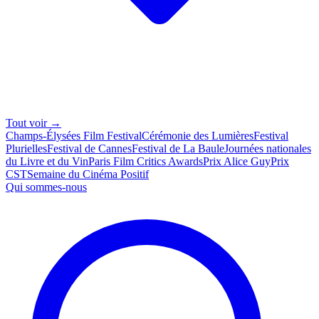
Tout voir →
Champs-Élysées Film Festival
Cérémonie des Lumières
Festival
Plurielles
Festival de Cannes
Festival de La Baule
Journées nationales
du Livre et du Vin
Paris Film Critics Awards
Prix Alice Guy
Prix
CST
Semaine du Cinéma Positif
Qui sommes-nous