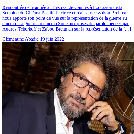
Rencontrée cette année au Festival de Cannes à l’occasion de la
Semaine du Cinéma Positif, l’actrice et réalisatrice Zabou Breitman
nous apporte son point de vue sur la représentation de la guerre au
cinéma. La guerre au cinéma Suite aux prises de parole menées par
Audrey Tcherkoff et Zabou Breitman sur la représentation de la […]
Clémentine Abadie
·
19 juin 2022