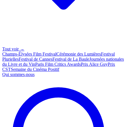
Tout voir →
Champs-Élysées Film Festival
Cérémonie des Lumières
Festival
Plurielles
Festival de Cannes
Festival de La Baule
Journées nationales
du Livre et du Vin
Paris Film Critics Awards
Prix Alice Guy
Prix
CST
Semaine du Cinéma Positif
Qui sommes-nous