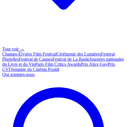
Tout voir →
Champs-Élysées Film Festival
Cérémonie des Lumières
Festival
Plurielles
Festival de Cannes
Festival de La Baule
Journées nationales
du Livre et du Vin
Paris Film Critics Awards
Prix Alice Guy
Prix
CST
Semaine du Cinéma Positif
Qui sommes-nous