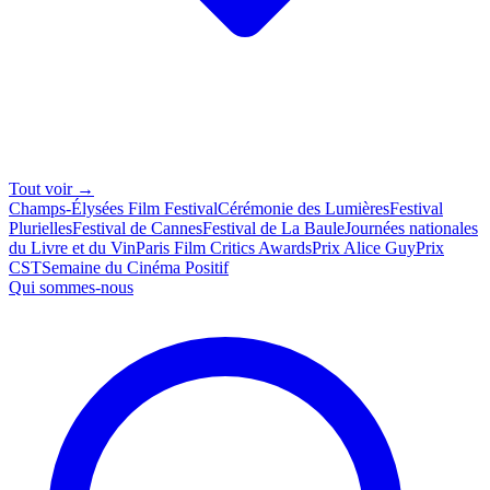
Tout voir →
Champs-Élysées Film Festival
Cérémonie des Lumières
Festival
Plurielles
Festival de Cannes
Festival de La Baule
Journées nationales
du Livre et du Vin
Paris Film Critics Awards
Prix Alice Guy
Prix
CST
Semaine du Cinéma Positif
Qui sommes-nous