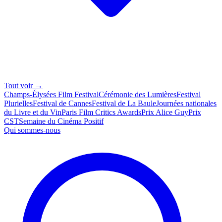
Tout voir →
Champs-Élysées Film Festival
Cérémonie des Lumières
Festival
Plurielles
Festival de Cannes
Festival de La Baule
Journées nationales
du Livre et du Vin
Paris Film Critics Awards
Prix Alice Guy
Prix
CST
Semaine du Cinéma Positif
Qui sommes-nous