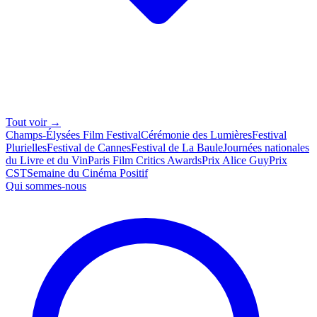
Tout voir →
Champs-Élysées Film Festival
Cérémonie des Lumières
Festival
Plurielles
Festival de Cannes
Festival de La Baule
Journées nationales
du Livre et du Vin
Paris Film Critics Awards
Prix Alice Guy
Prix
CST
Semaine du Cinéma Positif
Qui sommes-nous