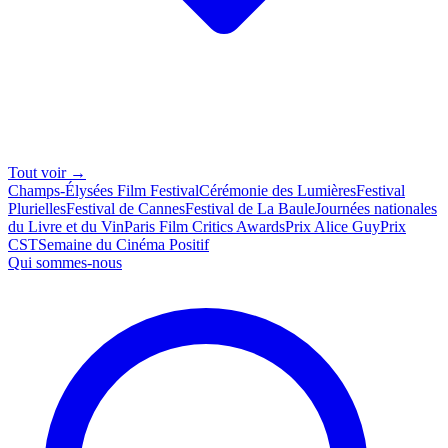
Tout voir →
Champs-Élysées Film Festival
Cérémonie des Lumières
Festival
Plurielles
Festival de Cannes
Festival de La Baule
Journées nationales
du Livre et du Vin
Paris Film Critics Awards
Prix Alice Guy
Prix
CST
Semaine du Cinéma Positif
Qui sommes-nous