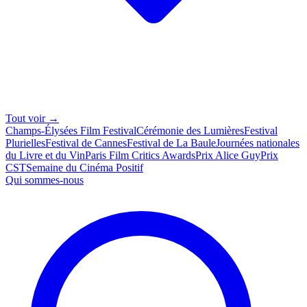
Tout voir →
Champs-Élysées Film Festival
Cérémonie des Lumières
Festival
Plurielles
Festival de Cannes
Festival de La Baule
Journées nationales
du Livre et du Vin
Paris Film Critics Awards
Prix Alice Guy
Prix
CST
Semaine du Cinéma Positif
Qui sommes-nous