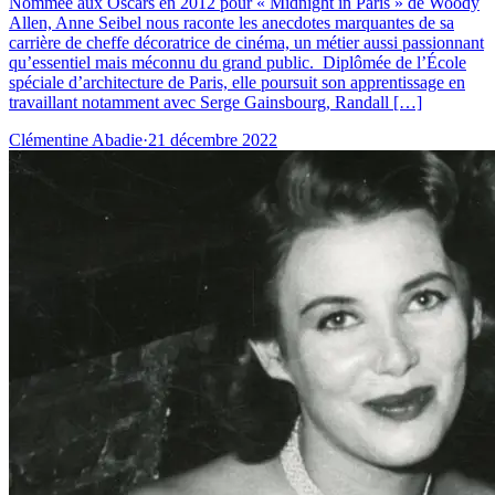
Nommée aux Oscars en 2012 pour « Midnight in Paris » de Woody
Allen, Anne Seibel nous raconte les anecdotes marquantes de sa
carrière de cheffe décoratrice de cinéma, un métier aussi passionnant
qu’essentiel mais méconnu du grand public. Diplômée de l’École
spéciale d’architecture de Paris, elle poursuit son apprentissage en
travaillant notamment avec Serge Gainsbourg, Randall […]
Clémentine Abadie
·
21 décembre 2022