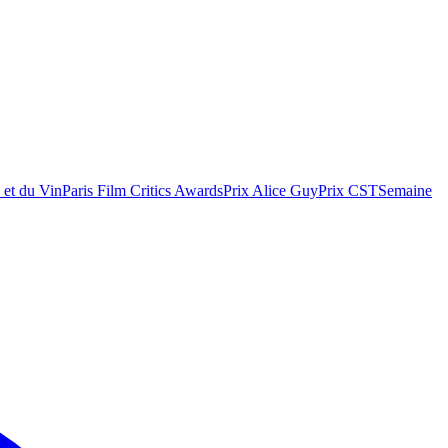
 et du Vin
Paris Film Critics Awards
Prix Alice Guy
Prix CST
Semaine