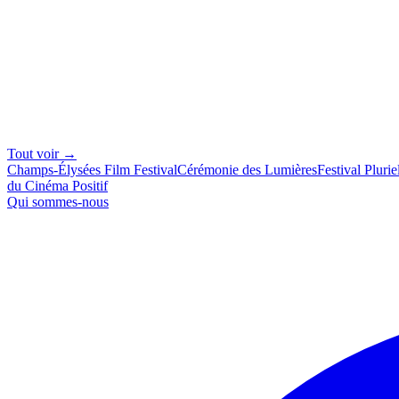
Tout voir →
Champs-Élysées Film Festival
Cérémonie des Lumières
Festival Plurie
du Cinéma Positif
Qui sommes-nous