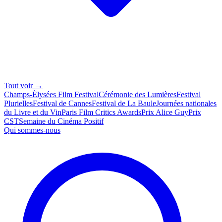
Tout voir →
Champs-Élysées Film Festival
Cérémonie des Lumières
Festival
Plurielles
Festival de Cannes
Festival de La Baule
Journées nationales
du Livre et du Vin
Paris Film Critics Awards
Prix Alice Guy
Prix
CST
Semaine du Cinéma Positif
Qui sommes-nous