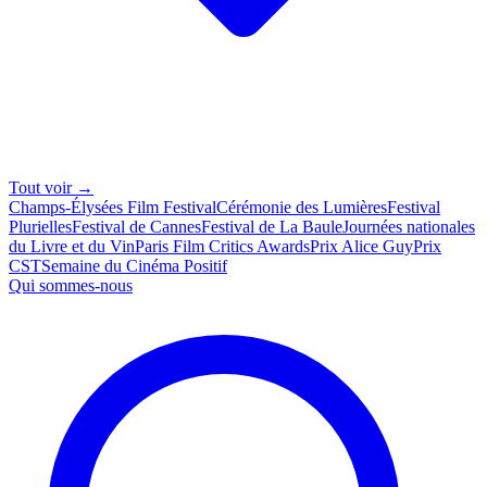
Tout voir →
Champs-Élysées Film Festival
Cérémonie des Lumières
Festival
Plurielles
Festival de Cannes
Festival de La Baule
Journées nationales
du Livre et du Vin
Paris Film Critics Awards
Prix Alice Guy
Prix
CST
Semaine du Cinéma Positif
Qui sommes-nous