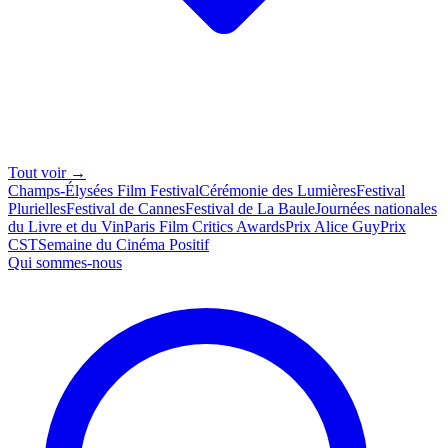
Tout voir →
Champs-Élysées Film Festival
Cérémonie des Lumières
Festival
Plurielles
Festival de Cannes
Festival de La Baule
Journées nationales
du Livre et du Vin
Paris Film Critics Awards
Prix Alice Guy
Prix
CST
Semaine du Cinéma Positif
Qui sommes-nous