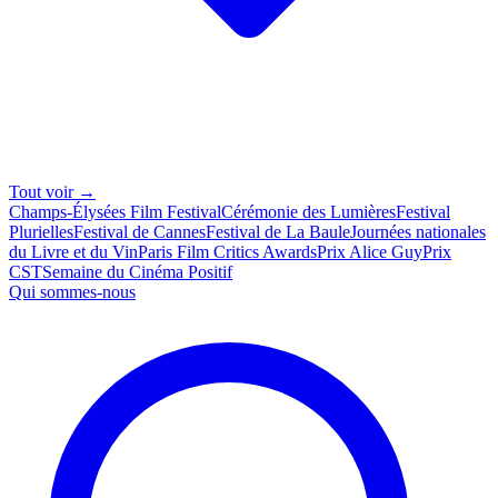
Tout voir →
Champs-Élysées Film Festival
Cérémonie des Lumières
Festival
Plurielles
Festival de Cannes
Festival de La Baule
Journées nationales
du Livre et du Vin
Paris Film Critics Awards
Prix Alice Guy
Prix
CST
Semaine du Cinéma Positif
Qui sommes-nous