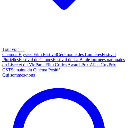
Tout voir →
Champs-Élysées Film Festival
Cérémonie des Lumières
Festival
Plurielles
Festival de Cannes
Festival de La Baule
Journées nationales
du Livre et du Vin
Paris Film Critics Awards
Prix Alice Guy
Prix
CST
Semaine du Cinéma Positif
Qui sommes-nous