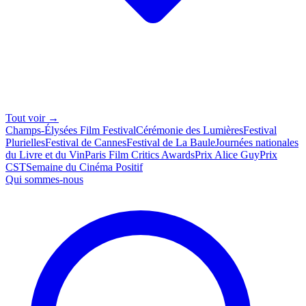
Tout voir →
Champs-Élysées Film Festival
Cérémonie des Lumières
Festival
Plurielles
Festival de Cannes
Festival de La Baule
Journées nationales
du Livre et du Vin
Paris Film Critics Awards
Prix Alice Guy
Prix
CST
Semaine du Cinéma Positif
Qui sommes-nous