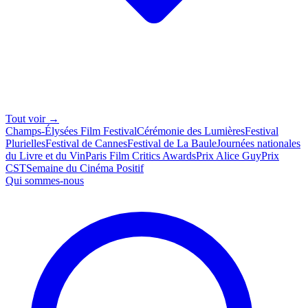
Tout voir →
Champs-Élysées Film Festival
Cérémonie des Lumières
Festival
Plurielles
Festival de Cannes
Festival de La Baule
Journées nationales
du Livre et du Vin
Paris Film Critics Awards
Prix Alice Guy
Prix
CST
Semaine du Cinéma Positif
Qui sommes-nous