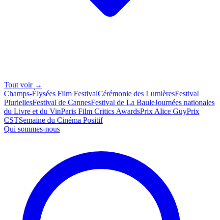
Tout voir →
Champs-Élysées Film Festival
Cérémonie des Lumières
Festival
Plurielles
Festival de Cannes
Festival de La Baule
Journées nationales
du Livre et du Vin
Paris Film Critics Awards
Prix Alice Guy
Prix
CST
Semaine du Cinéma Positif
Qui sommes-nous