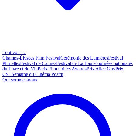
Tout voir →
Champs-Élysées Film Festival
Cérémonie des Lumières
Festival
Plurielles
Festival de Cannes
Festival de La Baule
Journées nationales
du Livre et du Vin
Paris Film Critics Awards
Prix Alice Guy
Prix
CST
Semaine du Cinéma Positif
Qui sommes-nous