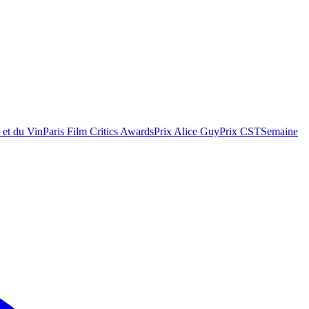
 et du Vin
Paris Film Critics Awards
Prix Alice Guy
Prix CST
Semaine