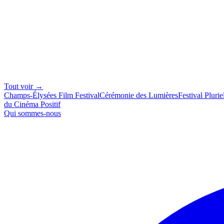
Tout voir →
Champs-Élysées Film Festival
Cérémonie des Lumières
Festival Plurie
du Cinéma Positif
Qui sommes-nous