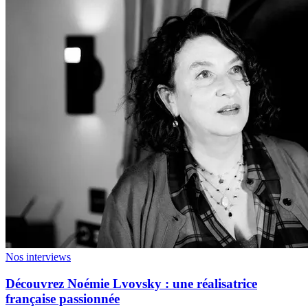
Nos interviews
Découvrez Noémie Lvovsky : une réalisatrice
française passionnée