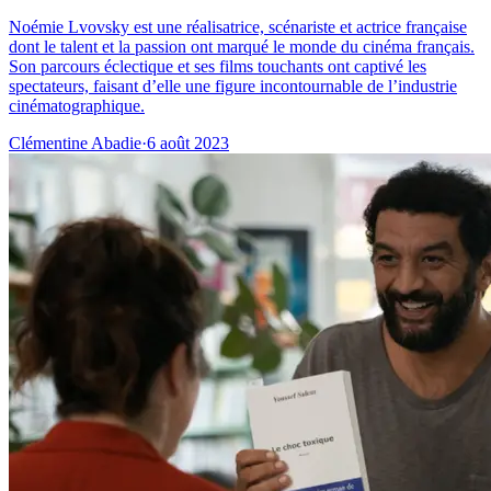
Noémie Lvovsky est une réalisatrice, scénariste et actrice française
dont le talent et la passion ont marqué le monde du cinéma français.
Son parcours éclectique et ses films touchants ont captivé les
spectateurs, faisant d’elle une figure incontournable de l’industrie
cinématographique.
Clémentine Abadie
·
6 août 2023