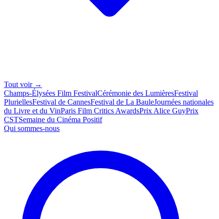
Tout voir →
Champs-Élysées Film Festival
Cérémonie des Lumières
Festival
Plurielles
Festival de Cannes
Festival de La Baule
Journées nationales
du Livre et du Vin
Paris Film Critics Awards
Prix Alice Guy
Prix
CST
Semaine du Cinéma Positif
Qui sommes-nous