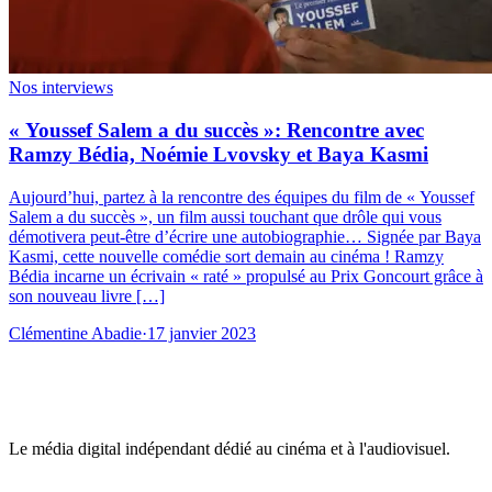
Nos interviews
« Youssef Salem a du succès »: Rencontre avec
Ramzy Bédia, Noémie Lvovsky et Baya Kasmi
Aujourd’hui, partez à la rencontre des équipes du film de « Youssef
Salem a du succès », un film aussi touchant que drôle qui vous
démotivera peut-être d’écrire une autobiographie… Signée par Baya
Kasmi, cette nouvelle comédie sort demain au cinéma ! Ramzy
Bédia incarne un écrivain « raté » propulsé au Prix Goncourt grâce à
son nouveau livre […]
Clémentine Abadie
·
17 janvier 2023
Le média digital indépendant dédié au cinéma et à l'audiovisuel.