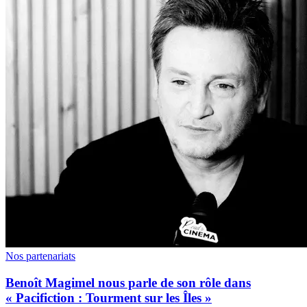
Nos partenariats
Benoît Magimel nous parle de son rôle dans
« Pacifiction : Tourment sur les Îles »