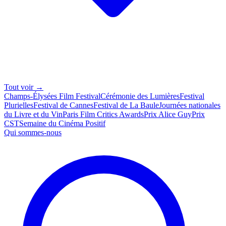
Tout voir →
Champs-Élysées Film Festival
Cérémonie des Lumières
Festival
Plurielles
Festival de Cannes
Festival de La Baule
Journées nationales
du Livre et du Vin
Paris Film Critics Awards
Prix Alice Guy
Prix
CST
Semaine du Cinéma Positif
Qui sommes-nous