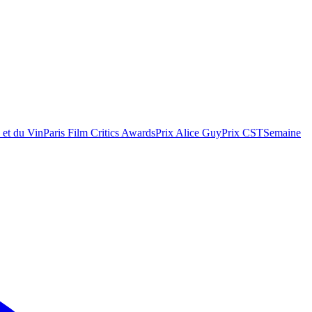
 et du Vin
Paris Film Critics Awards
Prix Alice Guy
Prix CST
Semaine