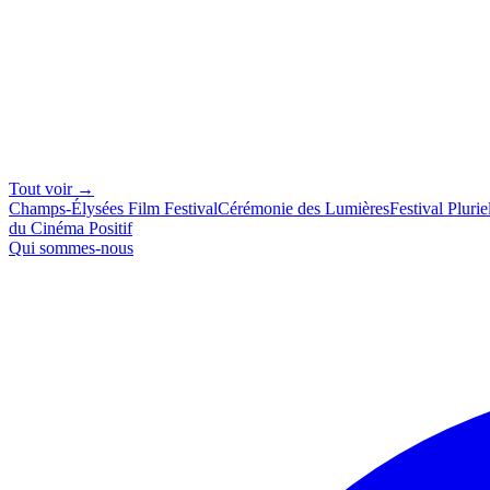
Tout voir →
Champs-Élysées Film Festival
Cérémonie des Lumières
Festival Plurie
du Cinéma Positif
Qui sommes-nous