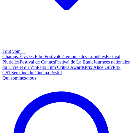
Tout voir →
Champs-Élysées Film Festival
Cérémonie des Lumières
Festival
Plurielles
Festival de Cannes
Festival de La Baule
Journées nationales
du Livre et du Vin
Paris Film Critics Awards
Prix Alice Guy
Prix
CST
Semaine du Cinéma Positif
Qui sommes-nous