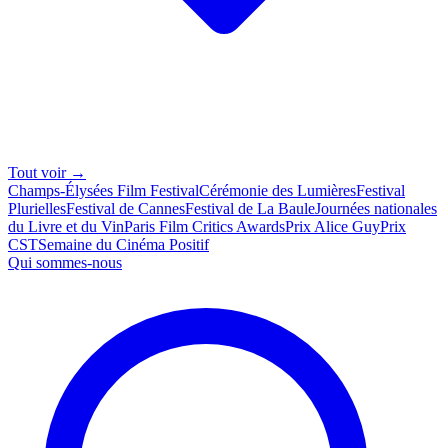
Tout voir →
Champs-Élysées Film Festival
Cérémonie des Lumières
Festival
Plurielles
Festival de Cannes
Festival de La Baule
Journées nationales
du Livre et du Vin
Paris Film Critics Awards
Prix Alice Guy
Prix
CST
Semaine du Cinéma Positif
Qui sommes-nous