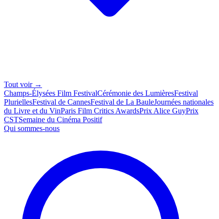
Tout voir →
Champs-Élysées Film Festival
Cérémonie des Lumières
Festival
Plurielles
Festival de Cannes
Festival de La Baule
Journées nationales
du Livre et du Vin
Paris Film Critics Awards
Prix Alice Guy
Prix
CST
Semaine du Cinéma Positif
Qui sommes-nous