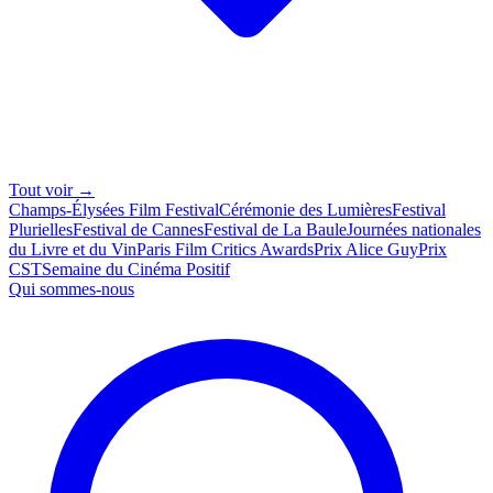
Tout voir →
Champs-Élysées Film Festival
Cérémonie des Lumières
Festival
Plurielles
Festival de Cannes
Festival de La Baule
Journées nationales
du Livre et du Vin
Paris Film Critics Awards
Prix Alice Guy
Prix
CST
Semaine du Cinéma Positif
Qui sommes-nous