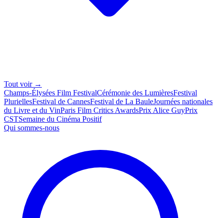
Tout voir →
Champs-Élysées Film Festival
Cérémonie des Lumières
Festival
Plurielles
Festival de Cannes
Festival de La Baule
Journées nationales
du Livre et du Vin
Paris Film Critics Awards
Prix Alice Guy
Prix
CST
Semaine du Cinéma Positif
Qui sommes-nous