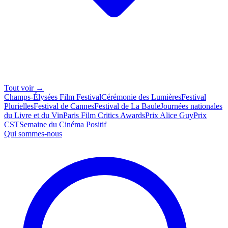
Tout voir →
Champs-Élysées Film Festival
Cérémonie des Lumières
Festival
Plurielles
Festival de Cannes
Festival de La Baule
Journées nationales
du Livre et du Vin
Paris Film Critics Awards
Prix Alice Guy
Prix
CST
Semaine du Cinéma Positif
Qui sommes-nous