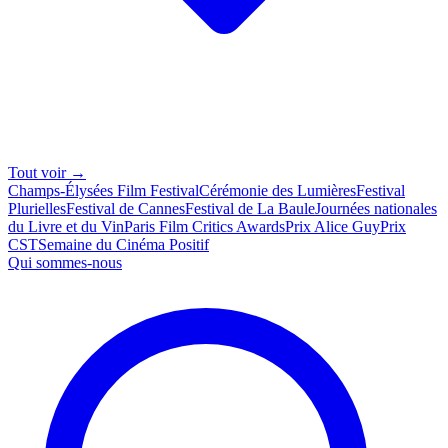
Tout voir →
Champs-Élysées Film Festival
Cérémonie des Lumières
Festival
Plurielles
Festival de Cannes
Festival de La Baule
Journées nationales
du Livre et du Vin
Paris Film Critics Awards
Prix Alice Guy
Prix
CST
Semaine du Cinéma Positif
Qui sommes-nous