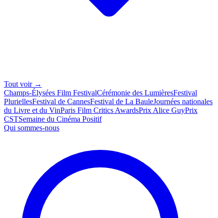
Tout voir →
Champs-Élysées Film Festival
Cérémonie des Lumières
Festival
Plurielles
Festival de Cannes
Festival de La Baule
Journées nationales
du Livre et du Vin
Paris Film Critics Awards
Prix Alice Guy
Prix
CST
Semaine du Cinéma Positif
Qui sommes-nous