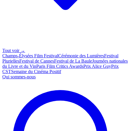
Tout voir →
Champs-Élysées Film Festival
Cérémonie des Lumières
Festival
Plurielles
Festival de Cannes
Festival de La Baule
Journées nationales
du Livre et du Vin
Paris Film Critics Awards
Prix Alice Guy
Prix
CST
Semaine du Cinéma Positif
Qui sommes-nous