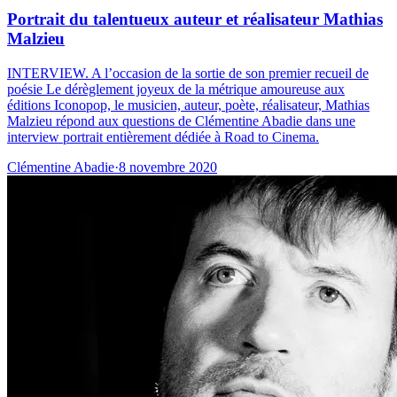
Portrait du talentueux auteur et réalisateur Mathias
Malzieu
INTERVIEW. A l’occasion de la sortie de son premier recueil de
poésie Le dérèglement joyeux de la métrique amoureuse aux
éditions Iconopop, le musicien, auteur, poète, réalisateur, Mathias
Malzieu répond aux questions de Clémentine Abadie dans une
interview portrait entièrement dédiée à Road to Cinema.
Clémentine Abadie
·
8 novembre 2020