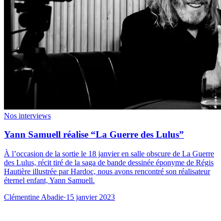
Nos interviews
Yann Samuell réalise “La Guerre des Lulus”
À l’occasion de la sortie le 18 janvier en salle obscure de La Guerre
des Lulus, récit tiré de la saga de bande dessinée éponyme de Régis
Hautière illustrée par Hardoc, nous avons rencontré son réalisateur
éternel enfant, Yann Samuell.
Clémentine Abadie
·
15 janvier 2023