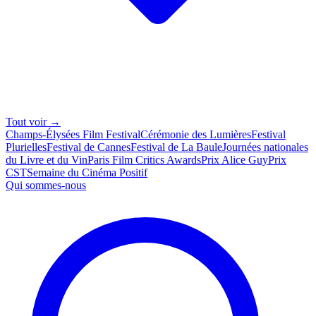
Tout voir →
Champs-Élysées Film Festival
Cérémonie des Lumières
Festival
Plurielles
Festival de Cannes
Festival de La Baule
Journées nationales
du Livre et du Vin
Paris Film Critics Awards
Prix Alice Guy
Prix
CST
Semaine du Cinéma Positif
Qui sommes-nous