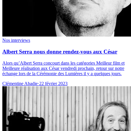
Nos interviews
Albert Serra nous donne rendez-vous aux César
Alors qu’Albert Serra concourt dans les catégories Meilleur film et
Meilleure réalisation aux César vendredi prochain, retour sur notre
échange lors de la Cérémonie des Lumières il y a quelques jours.
Clémentine Abadie
·
22 février 2023