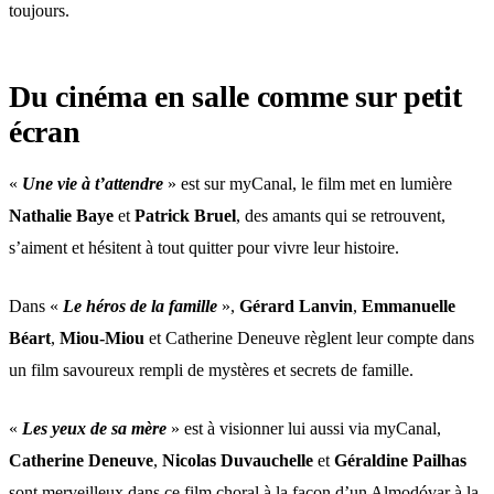
toujours.
Du cinéma en salle comme sur petit
écran
«
Une vie à t’attendre
» est sur myCanal, le film met en lumière
Nathalie Baye
et
Patrick Bruel
, des amants qui se retrouvent,
s’aiment et hésitent à tout quitter pour vivre leur histoire.
Dans «
Le héros de la famille
»,
Gérard Lanvin
,
Emmanuelle
Béart
,
Miou-Miou
et Catherine Deneuve règlent leur compte dans
un film savoureux rempli de mystères et secrets de famille.
«
Les yeux de sa mère
» est à visionner lui aussi via myCanal,
Catherine Deneuve
,
Nicolas Duvauchelle
et
Géraldine Pailhas
sont merveilleux dans ce film choral à la façon d’un Almodóvar à la