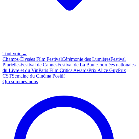
Tout voir →
Champs-Élysées Film Festival
Cérémonie des Lumières
Festival
Plurielles
Festival de Cannes
Festival de La Baule
Journées nationales
du Livre et du Vin
Paris Film Critics Awards
Prix Alice Guy
Prix
CST
Semaine du Cinéma Positif
Qui sommes-nous